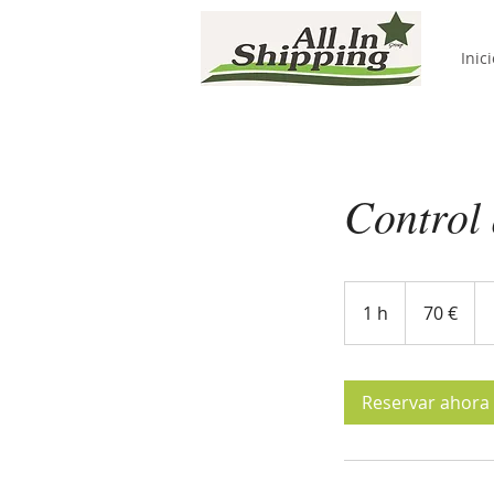
Inici
Control 
70
euros
1 h
1
70 €
Reservar ahora