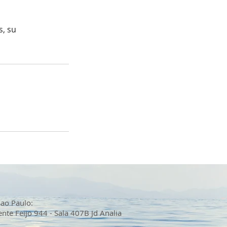
s, su
Sao Paulo:
ente Feijo 944 - Sala 407B Jd Analia